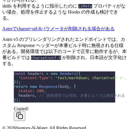
skills を利用するように指示したのに
プロパティがな
isMeta
い場合、処理を停止するような Hooks の作成も検討でき
る。
Astroでcharset=utf-8パラメータが削除される場合がある
Astro v5 のプリレンダリングされたエンドポイントでは、カ
スタム Response ヘッダーが本番ビルド時に無視される仕様
がある。開発環境では以下のコードで正常に動作するが、本
番ビルドでは
が削除され、日本語が文字化け
charset=utf-8
する。
const
 headers 
=
 new
 Headers
(
{
  '
Content-Type
'
:
 '
text/markdown; charset=utf-8
'
,
}
)
;
return
 new
 Response
(body
,
 {
  status
:
 200
,
  headers
,
 // 開発環境では有効、本番ビルドでは無視される
}
)
;
Copied!
© 2026Suntory-N-Water. All Rights Reserved.