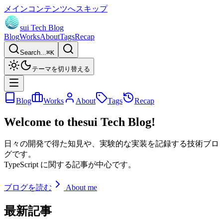
メインコンテンツへスキップ
sui Tech Blog
Blog
Works
About
Tags
Recap
Search...
⌘
K
テーマを切り替える
Blog
Works
About
Tags
Recap
Welcome to the
sui Tech Blog!
日々の開発で得た知見や、実験的な実装を記録する技術ブロ
グです。
TypeScript に関する記事が中心です。
ブログを読む
About me
最新記事