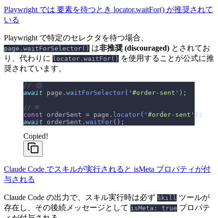
Playwright では 要素を待つとき locator.waitFor() が推奨されて
いる
Playwright で特定のセレクタを待つ場合、
は
非推奨 (discouraged)
とされてお
page.waitForSelector()
り、代わりに
を使用することが公式に推
locator.waitFor()
奨されています。
// 🤔
await
 page
.
waitForSelector
(
'
#order-sent
'
)
;
// ☺️
const
 orderSent 
=
 page
.
locator
(
'
#order-sent
'
)
;
await
 orderSent
.
waitFor
()
;
Copied!
Claude Code でスキルが実行されると isMeta プロパティが付
与される
Claude Code の出力で、スキル実行時は必ず
ツールが
Skill
存在し、その後続メッセージとして
プロパテ
isMeta: true
ィが付与される。