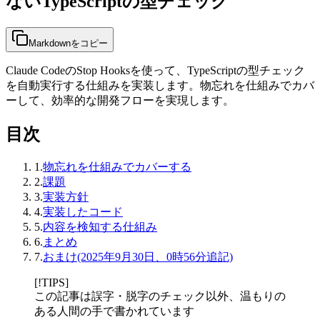
ないTypeScriptの型チェック
Markdownをコピー
Claude CodeのStop Hooksを使って、TypeScriptの型チェック
を自動実行する仕組みを実装します。物忘れを仕組みでカバ
ーして、効率的な開発フローを実現します。
目次
1.
物忘れを仕組みでカバーする
2.
課題
3.
実装方針
4.
実装したコード
5.
内容を検知する仕組み
6.
まとめ
7.
おまけ(2025年9月30日、0時56分追記)
[!TIPS]
この記事は誤字・脱字のチェック以外、温もりの
ある人間の手で書かれています