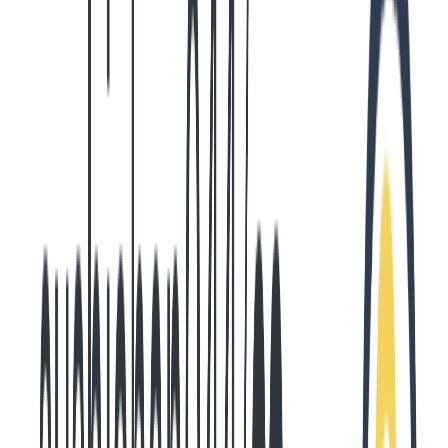
scripts/typescript/types/claude-output.ts
import
 type
 {
 ToolSchema
 }
 from
 '
cc-hooks-ts
'
;
/**
 * transcript JSONLファイル内の1行(1つのメッセージエン
 */
export
 type
 TranscriptEntry
 =
 UserEntry
 |
 Assistan
/**
 * ユーザーメッセージ
 */
type
 UserEntry
 =
 {
  /** メッセージタイプ ('user': ユーザーメッセージ) */
  type
:
 '
user
'
;
  /** ISO8601形式のタイムスタンプ (例: "2025-09-28T01:3
  timestamp
:
 string
;
  /** ユーザーメッセージの内容 */
  message
:
 {
    /** メッセージの役割 */
    role
:
 '
user
'
;
    /** ユーザーの入力内容(文字列) */
    content
:
 string
;
  };
};
/**
 * アシスタントメッセージ
 */