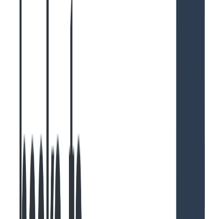
    "
cwd
"
:
 "
/Users/{user}/.claude
"
,
    "
sessionId
"
:
 "
ed8cd0a3-962b-4a71-aebd-73edfe16
    "
version
"
:
 "
1.0.128
"
,
    "
gitBranch
"
:
 "
main
"
,
    "
type
"
:
 "
user
"
,
    "
message
"
:
 {
 "
role
"
:
 "
user
"
,
 "
content
"
:
 "
こんに
    "
uuid
"
:
 "
18b7c636-19c0-4199-8f42-ee2f5e8d22a2
"
    "
timestamp
"
:
 "
2025-09-28T06:17:20.153Z
"
,
    "
thinkingMetadata
"
:
 {
 "
level
"
:
 "
none
"
,
 "
disabl
  },
  {
    "
parentUuid
"
:
 "
18b7c636-19c0-4199-8f42-ee2f5e8
    "
isSidechain
"
:
 false,
    "
userType
"
:
 "
external
"
,
    "
cwd
"
:
 "
/Users/{user}/.claude
"
,
    "
sessionId
"
:
 "
ed8cd0a3-962b-4a71-aebd-73edfe16
    "
version
"
:
 "
1.0.128
"
,
    "
gitBranch
"
:
 "
main
"
,
    "
message
"
:
 {
      "
id
"
:
 "
msg_013C6yBZTawT46T1EpQpWtGN
"
,
      "
type
"
:
 "
message
"
,
      "
role
"
:
 "
assistant
"
,
      "
model
"
:
 "
claude-sonnet-4-20250514
"
,
      "
content
"
:
 [
        {
          "
type
"
:
 "
text
"
,
          "
text
"
:
 "
こんにちは！お疲れさまです。
\n\n
何か
        }
      ],