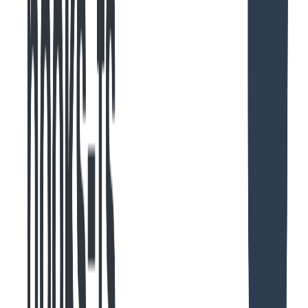
      "
stop_reason
"
:
 null,
      "
stop_sequence
"
:
 null,
      "
usage
"
:
 {
        "
input_tokens
"
:
 4
,
        "
cache_creation_input_tokens
"
:
 25277
,
        "
cache_read_input_tokens
"
:
 0
,
        "
cache_creation
"
:
 {
          "
ephemeral_5m_input_tokens
"
:
 25277
,
          "
ephemeral_1h_input_tokens
"
:
 0
        },
        "
output_tokens
"
:
 6
,
        "
service_tier
"
:
 "
standard
"
      }
    },
    "
requestId
"
:
 "
req_011CTaJz5ss7W9GKaVmBxwTV
"
,
    "
type
"
:
 "
assistant
"
,
    "
uuid
"
:
 "
73820097-c377-4b90-997f-c6bbc6575f80
"
    "
timestamp
"
:
 "
2025-09-28T06:17:23.678Z
"
  },
  {
    "
parentUuid
"
:
 "
73820097-c377-4b90-997f-c6bbc65
    "
isSidechain
"
:
 false,
    "
userType
"
:
 "
external
"
,
    "
cwd
"
:
 "
/Users/{user}/.claude
"
,
    "
sessionId
"
:
 "
ed8cd0a3-962b-4a71-aebd-73edfe16
    "
version
"
:
 "
1.0.128
"
,
    "
gitBranch
"
:
 "
main
"
,
    "
type
"
:
 "
system
"
,
    "
subtype
"
:
 "
informational
"
,
    "
content
"
:
 "
\u001b
[1mStop
\u001b
[22m [bun run -