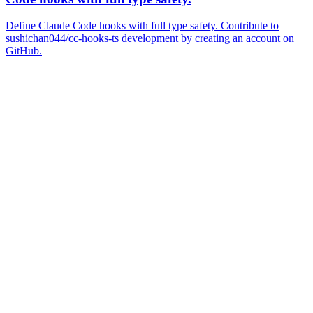
Define Claude Code hooks with full type safety. Contribute to
sushichan044/cc-hooks-ts development by creating an account on
GitHub.
Hooks は shell で書かれるのが一般的なイメージですが、個
人的な意見としては TypeScript と比較して可読性が低いと考
えています。
実行環境が必要といった別の問題もありますが、普段から触
っている TypeScript で書ける方が理解もしやすく、扱いやす
かったため選択しました。
実装したコード
scripts/typescript/use_typecheck.ts
#!/usr/bin/env -S bun run --silent
import
 {
 spawnSync
 }
 from
 '
bun
'
;
import
 {
 defineHook
,
 runHook
 }
 from
 '
cc-hooks-ts
'
;
import
 {
 extname
 }
 from
 '
pathe
'
;
import
 {
 existsSync
,
 readFileSync
 }
 from
 '
node:fs
'
import
 type
 {
 TranscriptEntry
 }
 from
 '
../types/cla
/**