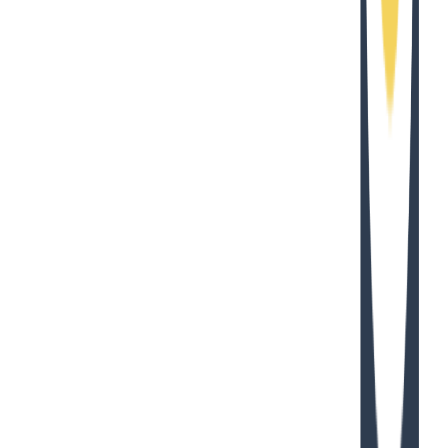
        "
matcher
"
:
 ""
,
        "
hooks
"
:
 [
          {
            "
type
"
:
 "
command
"
,
            "
command
"
:
 "
bun run --silent -i ~/.cla
          }
        ]
      }
    ]
  }
}
Copied!
内容を検知する仕組み
たとえば Claude Code にこのような内容でチャットをしてみ
ます。