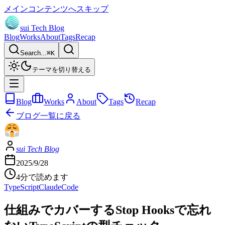
メインコンテンツへスキップ
sui Tech Blog
Blog
Works
About
Tags
Recap
Search...
⌘
K
テーマを切り替える
Blog
Works
About
Tags
Recap
ブログ一覧に戻る
sui Tech Blog
2025/9/28
4分で読めます
TypeScript
ClaudeCode
仕組みでカバーするStop Hooksで忘れ