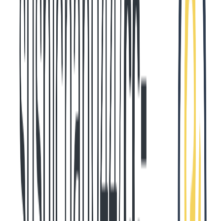
type
 AssistantEntry
 =
 {
  /** メッセージタイプ ('assistant': AIメッセージ) */
  type
:
 '
assistant
'
;
  /** ISO8601形式のタイムスタンプ (例: "2025-09-28T01:3
  timestamp
:
 string
;
  /** アシスタントメッセージの内容 */
  message
:
 {
    /** メッセージ内のコンテンツ要素配列(テキスト、ツール使用
    content
:
 ContentElement
[]
;
  };
};
/**
 * システムメッセージ
 */
type
 SystemEntry
 =
 {
  /** メッセージタイプ ('system') */
  type
:
 '
system
'
;
  /** ISO8601形式のタイムスタンプ (例: "2025-09-28T01:3
  timestamp
:
 string
;
  /** システムメッセージの内容 */
  message
?:
 {
    /** システムメッセージのコンテンツ */
    content
?:
 ContentElement
[] 
|
 string
;
  };
};
/**