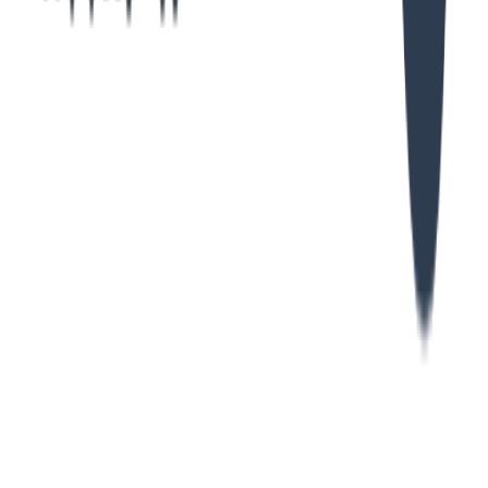
Claude Code とのやり取りは
~/.claude/projects/{folder-
に逐次追記されます。
name}/{uuid}.jsonl
ユーザーが送信した内容は
、Claude Code か
"type": "user"
らの応答は
として記録されます。一連
"type": "assistant"
の応答処理が終了したあと、ユーザーによる手動中断を除い
て Stop Hooks が実行されます。
今回実装したいのは、前述したとおり、最新の会話で
TypeScript のファイルが編集されたときにだけ型チェックを
実行することです。
Claude Code との一連の流れは、出力されたファイルの内容
を確認し、
かつ、content の中身が文字列な
"type": "user",
らそのセッションを起点と判断。
その中に TypeScript ファイルの編集が 1 つでも含まれていれ
ば型チェックを実行する、という条件で実行していきます。
注意点として、
でも Hooks による出力は除
"type": "user",
外することです。
実際のログの例を見ていきましょう。
[
  {
    "
parentUuid
"
:
 "
fa1fc913-7b13-4c72-8cf1-aeba844