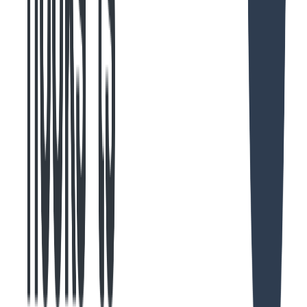
    "
isMeta
"
:
 false,
    "
timestamp
"
:
 "
2025-09-28T06:17:23.754Z
"
,
    "
uuid
"
:
 "
3136ca85-f652-44d3-ab30-d26886e4cbfd
"
    "
toolUseID
"
:
 "
37006b6c-d849-41fd-826d-dcf856f0
    "
level
"
:
 "
info
"
  },
  {
    "
parentUuid
"
:
 "
3136ca85-f652-44d3-ab30-d26886e
    "
isSidechain
"
:
 false,
    "
userType
"
:
 "
external
"
,
    "
cwd
"
:
 "
/Users/{user}/.claude
"
,
    "
sessionId
"
:
 "
ed8cd0a3-962b-4a71-aebd-73edfe16
    "
version
"
:
 "
1.0.128
"
,
    "
gitBranch
"
:
 "
main
"
,
    "
type
"
:
 "
system
"
,
    "
subtype
"
:
 "
informational
"
,
    "
content
"
:
 "
\u001b
[1mStop
\u001b
[22m [bun run -
    "
isMeta
"
:
 false,
    "
timestamp
"
:
 "
2025-09-28T06:17:23.754Z
"
,
    "
uuid
"
:
 "
9c8650fe-1bd6-4e34-9789-fa057536c3ef
"
    "
toolUseID
"
:
 "
37006b6c-d849-41fd-826d-dcf856f0
    "
level
"
:
 "
info
"
  }
]
Copied!