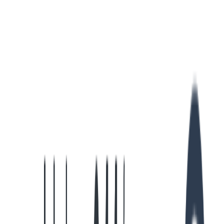
    if
 (
!
hasEdits
) 
{
      return
 c
.
success
()
;
    }
    const
 result
 =
 runTypeCheck
()
;
    if
 (
result
.
code
 ===
 0
) 
{
      return
 c
.
success
(
{
        messageForUser
:
 '
Type check passed: tsc --
      }
)
;
    }
    // 型エラーが発生した場合、Claudeに修正を指示
    const
 errorOutput
 =
      result
.
stdout
 ||
 result
.
stderr
 ||
 '
No error 
    const
 errorMessage
 =
 `
\x1b
[31mTypeScript error
    return
 c
.
blockingError
(
errorMessage
)
;
  },
}
)
;
if
 (process
.
env
.
NODE_ENV 
!==
 '
test
'
) 
{
  await
 runHook
(
typecheckHook
)
;
}
Copied!