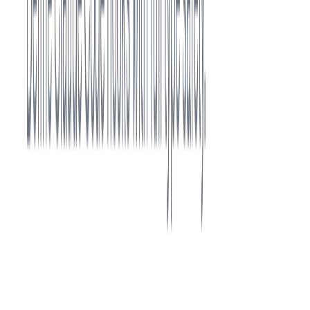
コンテキスト消費や手作業の手間を減らすことができます。
この Hooks は Ts ファイルを編集したらコマンドを実行す
る、といったシンプルなものですので、リントなども実行可
能です。
場合によってはコマンド自体を引数として渡しても良いかも
しれませんね！
以上になります✊️
おまけ(2025年9月30日、0時56分追記)
Serena MCP の編集だった場合、型チェックを実行しない事
象が起きました。
この場合は以下のように編集すれば実施可能です。
の型を拡張して、MCP 使用時にも検知しま
cc-hooks-ts
す。
/**
 * ツールがTypeScriptファイル編集対象かどうかを判定する
 * 
@
param
 toolName
 - 使用されたツール名
 * 
@
returns
 TypeScriptファイル編集ツールかどうか
 */