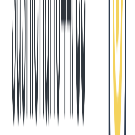
 * メッセージ内の個別コンテンツ要素(テキストやツール使用)を
 */
type
 ContentElement
 =
 {
  /** コンテンツタイプ ('tool_use': ツール使用, 'text
  type
?:
 '
tool_use
'
 |
 '
text
'
 |
 string
;
  /** ツール名 ('Edit': ファイル編集, 'MultiEdit':
  name
?:
 keyof
 ToolSchema
;
  /** テキストコンテンツ ('text'タイプの場合) */
  text
?:
 string
;
  /** ツール実行時の入力パラメータ */
  input
?:
 {
    /** 編集対象ファイルの絶対パス (例: "/path/to/file.t
    file_path
?:
 string
;
  };
};
Copied!
.claude/settings.local.json
{
  "
$schema
"
:
 "
https://json.schemastore.org/claude-
  "
hooks
"
:
 {
    "
Stop
"
:
 [
      {