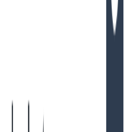
その後 Claude Code との会話を確認すると、以下のような
形式のファイルに出力されていることが確認できま
jsonl
す。
{
"
parentUuid
"
:null,
"
isSidechain
"
:false,
"
userType
"
:
{
"
parentUuid
"
:
"
18b7c636-19c0-4199-8f42-ee2f5e8d22a
{
"
parentUuid
"
:
"
73820097-c377-4b90-997f-c6bbc6575f8
{
"
parentUuid
"
:
"
3136ca85-f652-44d3-ab30-d26886e4cbf
Copied!
上記のファイルを
形式にして、見やすくした形が以下
json
のものです。
[
  {
    "
parentUuid
"
:
 null,
    "
isSidechain
"
:
 false,
    "
userType
"
:
 "
external
"
,