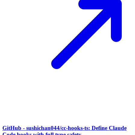
GitHub - sushichan044/cc-hooks-ts: Define Claude
Code hooks with full type safety.