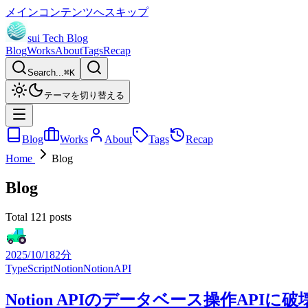
メインコンテンツへスキップ
sui Tech Blog
Blog
Works
About
Tags
Recap
Search...
⌘
K
テーマを切り替える
Blog
Works
About
Tags
Recap
Home
Blog
Blog
Total 121 posts
2025/10/18
2分
TypeScript
Notion
NotionAPI
Notion APIのデータベース操作AP