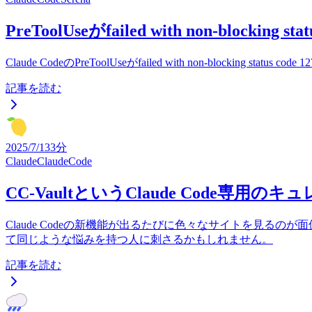
PreToolUseがfailed with non-block
Claude CodeのPreToolUseがfailed with non-b
記事を読む
2025/7/13
3分
Claude
ClaudeCode
CC-VaultというClaude Code専
Claude Codeの新機能が出るたびに色々なサイトを見るのが面倒くさ
て同じような悩みを持つ人に刺さるかもしれません。
記事を読む