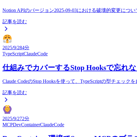
Notion APIのバージョン2025-09-03における破
記事を読む
2025/9/28
4分
TypeScript
ClaudeCode
仕組みでカバーするStop Hooksで忘れない
Claude CodeのStop Hooksを使って、TypeSc
記事を読む
2025/9/27
2分
MCP
DevContainer
ClaudeCode