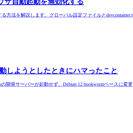
CPのブラウザ自動起動を無効化する
を無効化する方法を解説します。グローバル設定ファイルとdevconta
ontainerで起動しようとしたときにハマったこと
15 + OpenNext.jsの開発サーバーが起動せず、Debian 12 bookw