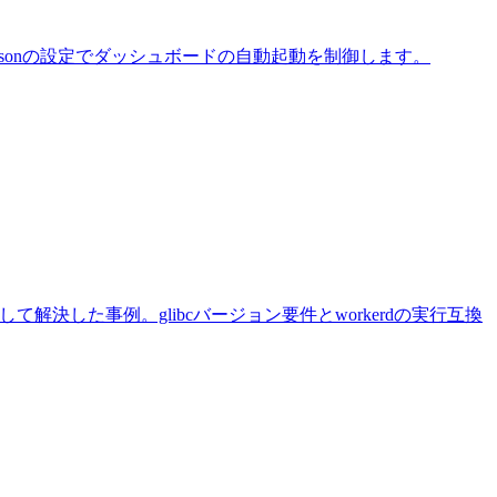
iner.jsonの設定でダッシュボードの自動起動を制御します。
ormベースに変更して解決した事例。glibcバージョン要件とworkerdの実行互換