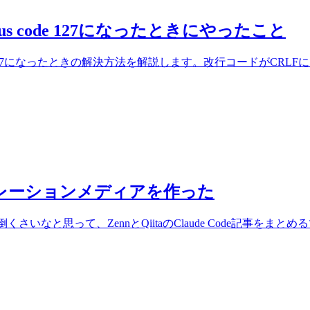
ing status code 127になったときにやったこと
locking status code 127になったときの解決方法を解説します。
用のキュレーションメディアを作った
いなと思って、ZennとQiitaのClaude Code記事をまとめるツ