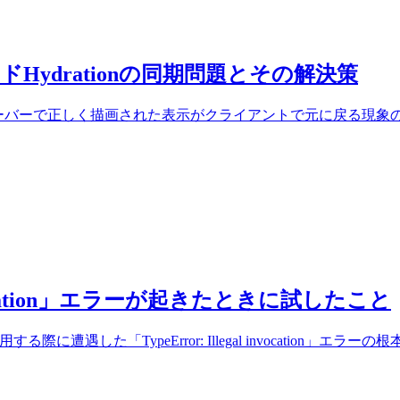
ドHydrationの同期問題とその解決策
を解説。サーバーで正しく描画された表示がクライアントで元に戻
l invocation」エラーが起きたときに試したこと
 APIを使用する際に遭遇した「TypeError: Illegal invoc