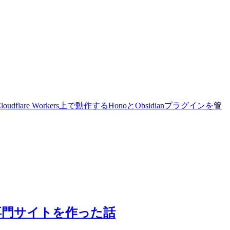
are Workers上で動作するHonoとObsidianプラグインを管
専門サイトを作った話