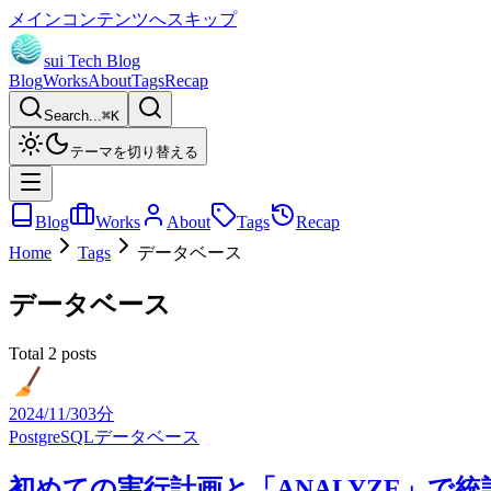
メインコンテンツへスキップ
sui Tech Blog
Blog
Works
About
Tags
Recap
Search...
⌘
K
テーマを切り替える
Blog
Works
About
Tags
Recap
Home
Tags
データベース
データベース
Total 2 posts
2024/11/30
3分
PostgreSQL
データベース
初めての実行計画と「ANALYZE」で