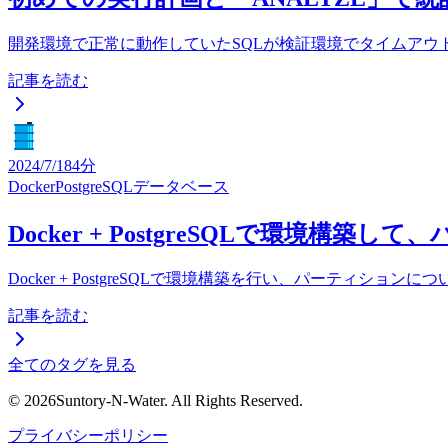
開発環境で正常に動作していたSQLが検証環境でタイムアウト
記事を読む
2024/7/18
4分
Docker
PostgreSQL
データベース
Docker + PostgreSQLで環境構
Docker + PostgreSQLで環境構築を行い、パーテ
記事を読む
全てのタグを見る
© 2026Suntory-N-Water. All Rights Reserved.
プライバシーポリシー