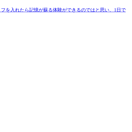
た。アニメのセリフを入れたら記憶が蘇る体験ができるのではと思い、1日で