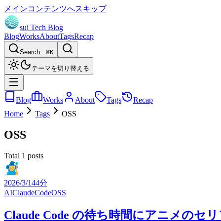
メインコンテンツへスキップ
sui Tech Blog
Blog
Works
About
Tags
Recap
Search...
⌘
K
テーマを切り替える
Blog
Works
About
Tags
Recap
Home
Tags
OSS
OSS
Total 1 posts
2026/3/14
4分
AI
ClaudeCode
OSS
Claude Code の待ち時間にアニメのセ