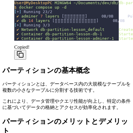
User@MyDesktopPC
 MINGW64
 ~/Documents/dev/db/db-par
$
 docker
 compose
 up
 -d
[
+
]
 Running 23/2
 ✔
 adminer
 7
 layers
 [⣿⣿⣿⣿⣿⣿⣿]      0B/0B      Pul
 ✔
 db
 14
 layers
 [⣿⣿⣿⣿⣿⣿⣿⣿⣿⣿⣿⣿⣿⣿]      0B/0B      
[
+
]
 Running 3/3
 ✔
 Network
 db-partition-lesson_default
      Create
 ✔
 Container
 db-partition-lesson-db-1
       Starte
 ✔
 Container
 db-partition-lesson-adminer-1
  Starte
Copied!
パーティションの基本概念
パーティションとは、データベース内の大規模なテーブルを
複数の小さなテーブルに分割する技術です。
これにより、データ管理やクエリ性能が向上し、特定の条件
に基づいてデータの格納とアクセスが効率化されます。
パーティションのメリットとデメリッ
ト