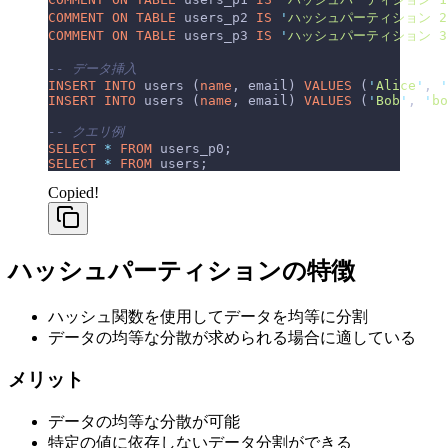
COMMENT ON TABLE 
users_p2 
IS
 '
ハッシュパーティション 2
COMMENT ON TABLE 
users_p3 
IS
 '
ハッシュパーティション 3
-- データ挿入
INSERT INTO
 users (
name
, email) 
VALUES
 (
'
Alice
'
, 
'
INSERT INTO
 users (
name
, email) 
VALUES
 (
'
Bob
'
, 
'
bo
-- クエリ例
SELECT
 *
 FROM
 users_p0;
SELECT
 *
 FROM
 users;
Copied!
ハッシュパーティションの特徴
ハッシュ関数を使用してデータを均等に分割
データの均等な分散が求められる場合に適している
メリット
データの均等な分散が可能
特定の値に依存しないデータ分割ができる