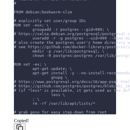
#
FROM debian:bookworm-slim
# explicitly set user/group IDs
RUN set -eux; \
	groupadd -r postgres --gid=999; \
# https://salsa.debian.org/postgresql/postgresql-c
	useradd -r -g postgres --uid=999 --home-d
# also create the postgres user's home directory w
# see https://github.com/docker-library/postgres/i
	mkdir -p /var/lib/postgresql; \
	chown -R postgres:postgres /var/lib/postg
RUN set -ex; \
	apt-get update; \
	apt-get install -y --no-install-recommend
		gnupg \
# https://www.postgresql.org/docs/16/app-psql.html
# https://github.com/postgres/postgres/blob/REL_16
# (if "less" is available, it gets used as the def
		less \
	; \
	rm -rf /var/lib/apt/lists/*
# grab gosu for easy step-down from root
Copied!