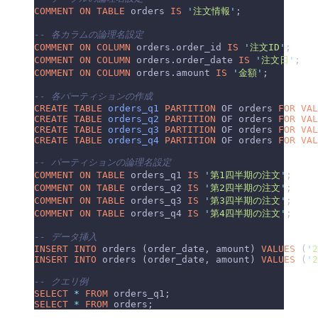
COMMENT ON TABLE 
orders 
IS
 '
注文情報
'
;
-- 各カラムの論理名設定
COMMENT ON COLUMN 
orders.order_id 
IS
 '
注文ID
'
;
COMMENT ON COLUMN 
orders.order_date 
IS
 '
注文日
'
;
COMMENT ON COLUMN 
orders.amount 
IS
 '
金額
'
;
-- 各パーティションの作成
CREATE
 TABLE
 orders_q1
 PARTITION
 OF orders 
FOR
 VAL
CREATE
 TABLE
 orders_q2
 PARTITION
 OF orders 
FOR
 VAL
CREATE
 TABLE
 orders_q3
 PARTITION
 OF orders 
FOR
 VAL
CREATE
 TABLE
 orders_q4
 PARTITION
 OF orders 
FOR
 VAL
-- パーティションの論理名設定
COMMENT ON TABLE 
orders_q1 
IS
 '
第1四半期の注文
'
;
COMMENT ON TABLE 
orders_q2 
IS
 '
第2四半期の注文
'
;
COMMENT ON TABLE 
orders_q3 
IS
 '
第3四半期の注文
'
;
COMMENT ON TABLE 
orders_q4 
IS
 '
第4四半期の注文
'
;
-- データ挿入
INSERT INTO
 orders (order_date, amount) 
VALUES
 (
'
2
INSERT INTO
 orders (order_date, amount) 
VALUES
 (
'
2
-- クエリ例
SELECT
 *
 FROM
 orders_q1;
SELECT
 *
 FROM
 orders;