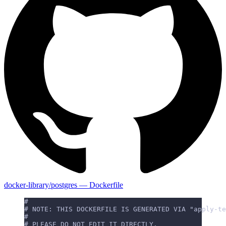
docker-library/postgres — Dockerfile
#
# NOTE: THIS DOCKERFILE IS GENERATED VIA "apply-te
#
# PLEASE DO NOT EDIT IT DIRECTLY.