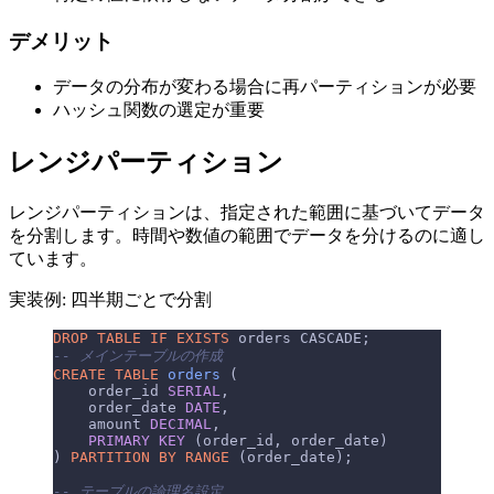
デメリット
データの分布が変わる場合に再パーティションが必要
ハッシュ関数の選定が重要
レンジパーティション
レンジパーティションは、指定された範囲に基づいてデータ
を分割します。時間や数値の範囲でデータを分けるのに適し
ています。
実装例: 四半期ごとで分割
DROP
 TABLE
 IF
 EXISTS
 orders CASCADE;
-- メインテーブルの作成
CREATE
 TABLE
 orders
 (
    order_id 
SERIAL
,
    order_date 
DATE
,
    amount 
DECIMAL
,
    PRIMARY KEY
 (order_id, order_date)
) 
PARTITION
 BY
 RANGE
 (order_date);
-- テーブルの論理名設定